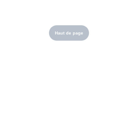
Tel : 33 7 69 89 77 32 
Haut de page
Mon courriel:  
contact@1001fotos.eu
Me suivre sur les réseaux