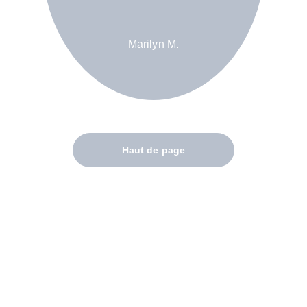
Marilyn M.
Haut de page
Contactez-moi
Votre projet photographique est unique , 
contactez-moi pour un devis. Vous pouvez 
retrouver les CGV
ici