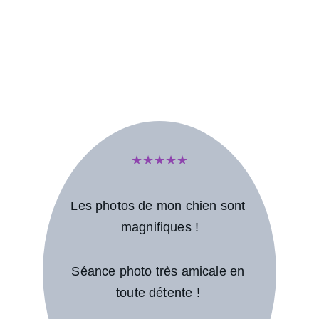
★★★★★
Les photos de mon chien sont 
magnifiques !
Séance photo très amicale en 
toute détente ! 