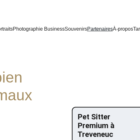
rtraits
Photographie Business
Souvenirs
Partenaires
À-propos
Tar
ien 
imaux 
Pet Sitter 
Premium à 
Treveneuc